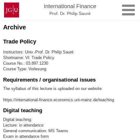
Skip
Johannes
International Finance
to
Gutenberg
Prof. Dr. Philip Sauré
content
University
Mainz
Archive
Trade Policy
Instructors: Univ.-Prof. Dr. Philip Sauré
Shortname: Vl: Trade Policy
Course No.: 03.897.1230
Course Type: Vorlesung
Requirements / organisational issues
The syllabus of this lecture is uploaded on our website:
https://international-finance.economics.uni-mainz.de/teaching
Digital teaching
Digital teaching:
Lecture: in attendance
General communication: MS Teams
Exam in attendance form