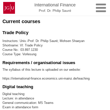
Skip
Johannes
International Finance
to
Gutenberg
Prof. Dr. Philip Sauré
content
University
Mainz
Current courses
Trade Policy
Instructors: Univ.-Prof. Dr. Philip Sauré; Mohsen Shaeyan
Shortname: Vl: Trade Policy
Course No.: 03.897.1230
Course Type: Vorlesung
Requirements / organisational issues
The syllabus of this lecture is uploaded on our website:
https://international-finance.economics.uni-mainz.de/teaching
Digital teaching
Digital teaching:
Lecture: in attendance
General communication: MS Teams
Exam in attendance form